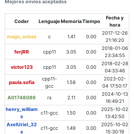
Mejores envíos aceptados
Fecha y
Coder
Lenguaje
Memoria
Tiempo
hora
2017-12-26
mago_sebas
c
1.41
0.00
21:16:20
2018-01-06
ferjRR
cpp11
3.05
0.00
23:34:55
2018-02-28
victor123
cpp11
3.05
0.00
04:33:46
cpp11-
2023-02-
paula.sofia
1.58
0.00
gcc
04 17:50:17
2024-10-13
A01748086
rs
2.11
0.00
16:49:21
henry_william
2025-10-02
c11-gcc
1.50
0.00
s
13:42:50
AxelUriel_32
2025-10-02
c11-gcc
1.49
0.00
s
15:30:19