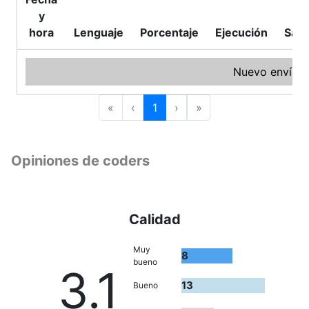
y
hora
Lenguaje
Porcentaje
Ejecución
Sali
Nuevo envío
«
‹
1
›
»
Opiniones de coders
Calidad
Muy
8
bueno
3.1
13
Bueno