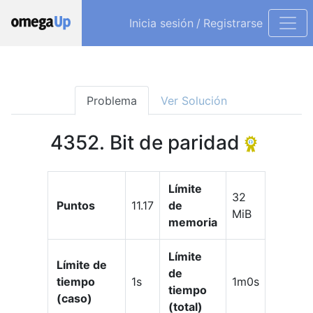
Inicia sesión
/
Registrarse
Problema
Ver Solución
4352. Bit de paridad
Límite
32
Puntos
11.17
de
MiB
memoria
Límite
Límite de
de
tiempo
1s
1m0s
tiempo
(caso)
(total)