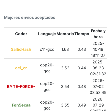
Mejores envíos aceptados
Fecha y
Coder
Lenguaje
Memoria
Tiempo
hora
2025-
SalticHash
c11-gcc
1.63
0.43
10-19
18:11:07
2025-
cpp20-
oci_cr
3.53
0.44
08-23
gcc
02:31:32
2026-
cpp20-
BYTE-F0RCE-
3.54
0.48
07-02
gcc
03:53:49
2026-
cpp20-
Fon5ecaa
3.55
0.49
07-29
gcc