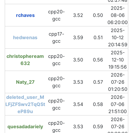
02:27:48
2025-
cpp20-
rchaves
3.52
0.50
08-06
gcc
06:20:00
2025-
cpp17-
hedwenas
3.59
0.51
10-12
gcc
20:14:59
2025-
christopheream
cpp20-
3.50
0.56
12-10
632
gcc
19:15:56
2026-
cpp20-
Naty_27
3.53
0.57
07-26
gcc
01:20:50
deleted_user_M
2026-
cpp20-
LFjZFSwv2TqQSt
3.54
0.58
07-06
gcc
eP89u
21:51:00
2026-
cpp20-
quesadadariely
3.53
0.59
07-26
gcc