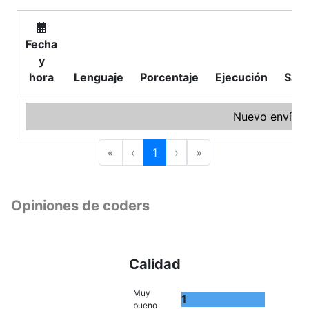
Fecha
y
hora
Lenguaje
Porcentaje
Ejecución
Sali
Nuevo envío
«
‹
1
›
»
Opiniones de coders
Calidad
Muy
1
bueno