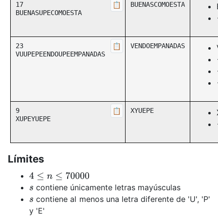
17

📋
BUENASCOMOESTA
BUENASUPECOMOESTA
23

📋
VENDOEMPANADAS
VUUPEPEENDOUPEEMPANADAS
9

📋
XYUEPE
XUPEYUEPE
Límites
4
≤
n
≤
70000
contiene únicamente letras mayúsculas
s
contiene al menos una letra diferente de 'U', 'P'
s
y 'E'