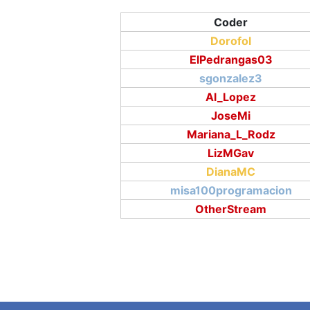
Coder
Dorofol
ElPedrangas03
sgonzalez3
Al_Lopez
JoseMi
Mariana_L_Rodz
LizMGav
DianaMC
misa100programacion
OtherStream