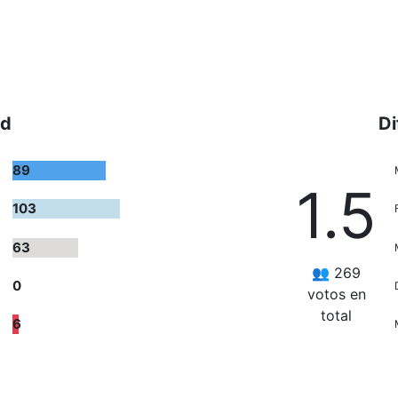
ad
Di
89
1.5
103
63
👥 269
0
votos en
total
6