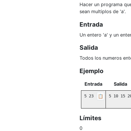
Hacer un programa que 
sean multiplos de 'a'.
Entrada
Un entero 'a' y un ente
Salida
Todos los numeros enter
Ejemplo
Entrada
Salida
5 23
📋
5 10 15 2
Límites
0