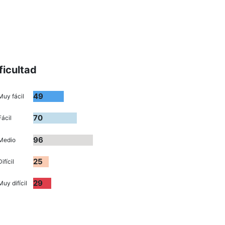
ficultad
49
Muy fácil
70
Fácil
96
Medio
25
Difícil
29
Muy difícil