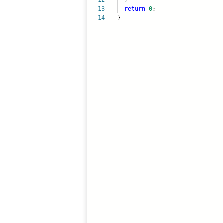
12
}
13
return
0
;
14
}