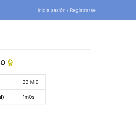
Inicia sesión
/
Registrarse
lo
32 MiB
l)
1m0s