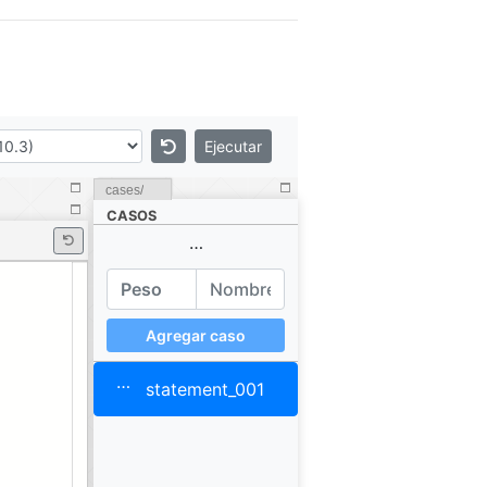
Ejecutar
cases/
CASOS
…
Agregar caso
…
statement_001
…