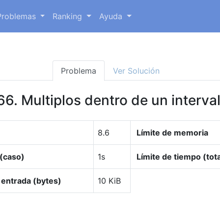
Problemas
Ranking
Ayuda
Problema
Ver Solución
66. Multiplos dentro de un interva
8.6
Límite de memoria
 (caso)
1s
Límite de tiempo (tota
 entrada (bytes)
10 KiB