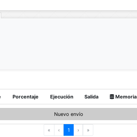
e
Porcentaje
Ejecución
Salida
Memoria
Nuevo envío
«
‹
1
›
»