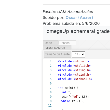
Fuente: UAM Azcapotzalco
Subido por:
Oscar (Auzer)
Problema subido en: 5/6/2020
omegaUp ephemeral grad
code
cases
MDUI-UAMA.c
Tamaño de fuente
1
#include
<
stdio.h
>
2
#include
<
stdlib.h
>
3
#include
<
string.h
>
4
#include
<
stdint.h
>
5
#include
<
stdbool.h
>
6
7
int
main() {
8
int
t;
9
scanf(
"%d"
, &t);
10
while
(t--) {
11