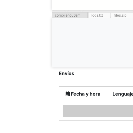
compiler.out/err
logs.txt
files.zip
Envíos
Fecha y hora
Lenguaj