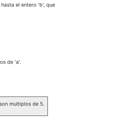
asta el entero 'b', que
os de 'a'.
son multiplos de 5.